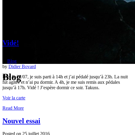
Vidé!
Posted on
25 juillet 2016
in
Blog
by
Didier Bovard
Blog
Hier le 22/07, je suis parti à 14h et j’ai pédalé jusqu’à 23h. La nuit
fut agitée et n’ai pu dormir. A 4h, je me suis remis aux pédales
jusqu’à 17h. Vidé ! J’espère dormir ce soir. Takuss.
Voir la carte
Read More
Nouvel essai
Posted on
25 juillet 2016