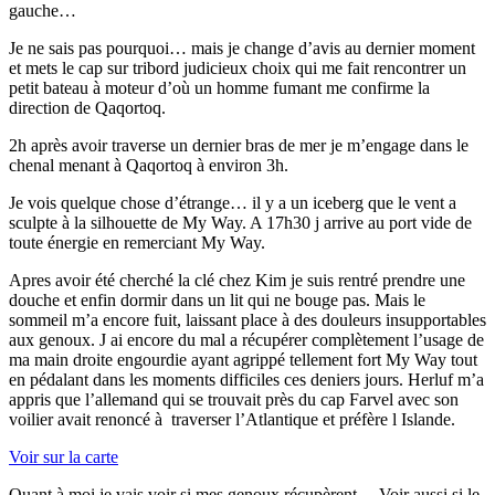
gauche…
Je ne sais pas pourquoi… mais je change d’avis au dernier moment
et mets le cap sur tribord judicieux choix qui me fait rencontrer un
petit bateau à moteur d’où un homme fumant me confirme la
direction de Qaqortoq.
2h après avoir traverse un dernier bras de mer je m’engage dans le
chenal menant à Qaqortoq à environ 3h.
Je vois quelque chose d’étrange… il y a un iceberg que le vent a
sculpte à la silhouette de My Way. A 17h30 j arrive au port vide de
toute énergie en remerciant My Way.
Apres avoir été cherché la clé chez Kim je suis rentré prendre une
douche et enfin dormir dans un lit qui ne bouge pas. Mais le
sommeil m’a encore fuit, laissant place à des douleurs insupportables
aux genoux. J ai encore du mal a récupérer complètement l’usage de
ma main droite engourdie ayant agrippé tellement fort My Way tout
en pédalant dans les moments difficiles ces deniers jours. Herluf m’a
appris que l’allemand qui se trouvait près du cap Farvel avec son
voilier avait renoncé à traverser l’Atlantique et préfère l Islande.
Voir sur la carte
Quant à moi je vais voir si mes genoux récupèrent… Voir aussi si le