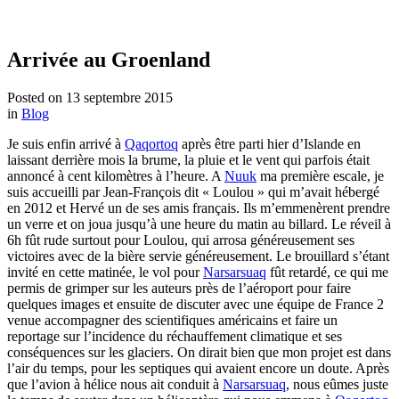
Arrivée au Groenland
Posted on
13 septembre 2015
in
Blog
Je suis enfin arrivé à
Qaqortoq
après être parti hier d’Islande en
laissant derrière mois la brume, la pluie et le vent qui parfois était
annoncé à cent kilomètres à l’heure. A
Nuuk
ma première escale, je
suis accueilli par Jean-François dit « Loulou » qui m’avait hébergé
en 2012 et Hervé un de ses amis français. Ils m’emmenèrent prendre
un verre et on joua jusqu’à une heure du matin au billard. Le réveil à
6h fût rude surtout pour Loulou, qui arrosa généreusement ses
victoires avec de la bière servie généreusement. Le brouillard s’étant
invité en cette matinée, le vol pour
Narsarsuaq
fût retardé, ce qui me
permis de grimper sur les auteurs près de l’aéroport pour faire
quelques images et ensuite de discuter avec une équipe de France 2
venue accompagner des scientifiques américains et faire un
reportage sur l’incidence du réchauffement climatique et ses
conséquences sur les glaciers. On dirait bien que mon projet est dans
l’air du temps, pour les septiques qui avaient encore un doute. Après
que l’avion à hélice nous ait conduit à
Narsarsuaq
, nous eûmes juste